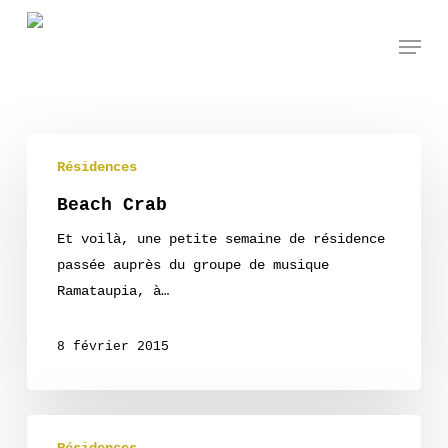
Skip
Menu
to
main
content
Beach
Résidences
Crab
Beach Crab
Et voilà, une petite semaine de résidence
passée auprès du groupe de musique
Ramataupia, à…
8 février 2015
Carnaval