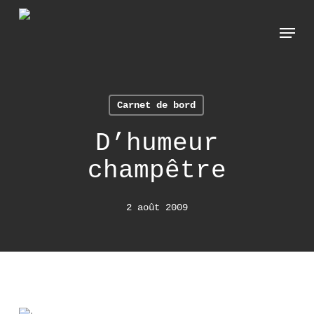
Skip
Menu
to
main
content
Carnet de bord
D’humeur
champêtre
2 août 2009